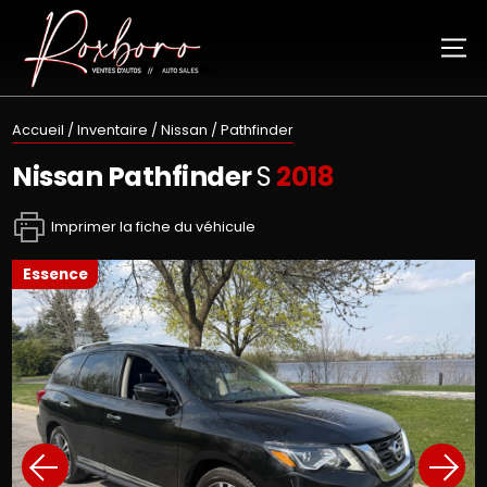
Accueil
/
Inventaire
/
Nissan
/
Pathfinder
Nissan
Pathfinder
S
2018
Imprimer la fiche du véhicule
essence