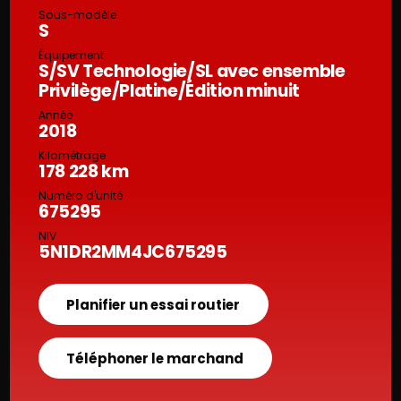
Sous-modèle
S
Équipement
S/SV Technologie/SL avec ensemble
Privilège/Platine/Édition minuit
Année
2018
Kilométrage
178 228 km
Numéro d'unité
675295
NIV
5N1DR2MM4JC675295
Planifier un essai routier
Téléphoner le marchand