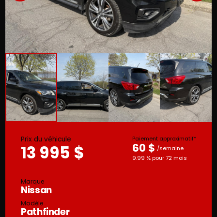
Prix du véhicule
Paiement approximatif*
60 $
13 995 $
/semaine
9.99 % pour 72 mois
Marque
Nissan
Modèle
Pathfinder