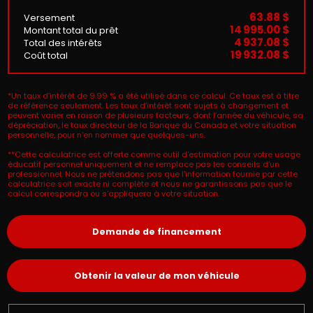
63.88 $
Versement
14 995.00 $
Montant total du prêt
4 937.08 $
Total des intérêts
19 932.08 $
Coût total
*Un taux d’intérêt de 9.99 % a été utilisé dans ce calcul. Ce taux est à titre
de référence seulement. Les taux d’intérêt sont sujets à changement et
peuvent varier en raison de plusieurs facteurs, dont l’année du véhicule, sa
dépréciation, le taux directeur de la Banque du Canada et votre situation
personnelle, pour n’en nommer que quelques-uns.
**Cette calculatrice est offerte comme outil d'estimation pour votre usage
éducatif personnel uniquement et ne remplace pas les conseils d'un
professionnel. Nous ne prétendons pas que l'information fournie par cette
calculatrice soit exacte ni complète et nous ne garantissons pas que le
calcul correspondra ou s’appliquera à votre situation.
Demande de financement
Obtenir la valeur de mon véhicule