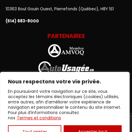
10363 Boul Gouin Ouest, Pierrefonds (Québec), H8Y 1S1
(514) 683-8000
PARTENAIRES
Nous respectons votre vie privée.
En poursuivant votre navigation sur ce site, vous
acceptez les témoins électroniques (cookies) utilisés,
entre autres, afin d’améliorer votre expérience de
navigation et personnaliser le contenu du site internet.
Pour plus d’informations consultez
nos
Termes et conditions
Termes et conditions
| © Tous droits réservés 2026
Association
des marchands de véhicules d'occasion du Québec
AMVOQ ne
Tout rejeter
Accepter tout
se tient pas responsable du contenu, de la publicité et des