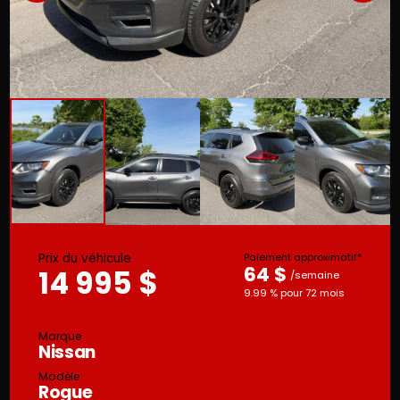
Prix du véhicule
Paiement approximatif*
64 $
14 995 $
/semaine
9.99 % pour 72 mois
Marque
Nissan
Modèle
Rogue