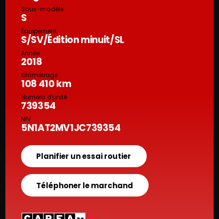
Sous-modèle
S
Équipement
S/SV/Édition minuit/SL
Année
2018
Kilométrage
108 410 km
Numéro d'unité
739354
NIV
5N1AT2MV1JC739354
Planifier un essai routier
Téléphoner le marchand